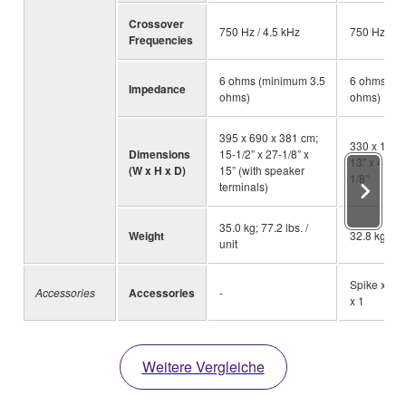
Crossover
750 Hz / 4.5 kHz
750 Hz/3.5
Frequencies
6 ohms (minimum 3.5
6 ohms (mi
Impedance
ohms)
ohms)
395 x 690 x 381 cm;
330 x 1134
Dimensions
15-1/2” x 27-1/8” x
13" x 44-5/
(W x H x D)
15” (with speaker
1/8"
terminals)
35.0 kg; 77.2 lbs. /
Weight
32.8 kg (72
unit
Spike x 4, F
Accessories
Accessories
-
x 1
Weitere Vergleiche