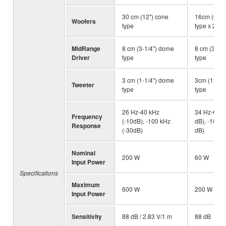
30 cm (12") cone
16cm (6-1/
Woofers
type
type x 2
MidRange
8 cm (3-1/4") dome
8 cm (3-1/
Driver
type
type
3 cm (1-1/4") dome
3cm (1-1/4
Tweeter
type
type
26 Hz-40 kHz
34 Hz-65 k
Frequency
(-10dB), -100 kHz
dB), -100 k
Response
(-30dB)
dB)
Nominal
200 W
60 W
Input Power
Specifications
Maximum
600 W
200 W
Input Power
Sensitivity
88 dB / 2.83 V/1 m
88 dB