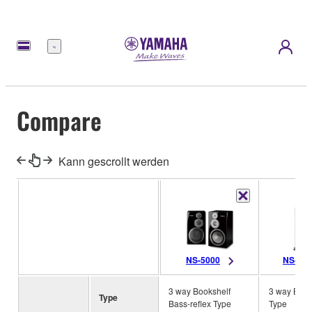
Menü
Compare
Kann gescrollt werden
NS-5000
NS-20
3 way Bookshelf
3 way Bass
Type
Bass-reflex Type
Type