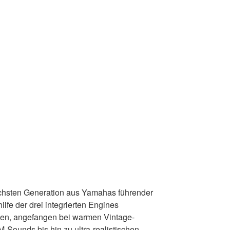
hsten Generation aus Yamahas führender
ilfe der drei integrierten Engines
en, angefangen bei warmen Vintage-
Sounds bis hin zu ultra-realistischen