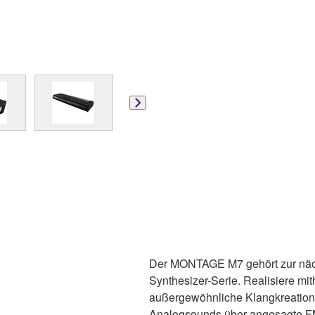
Der MONTAGE M7 gehört zur näc
Synthesizer-Serie. Realisiere mith
außergewöhnliche Klangkreation
Analogsounds über angesagte FM-