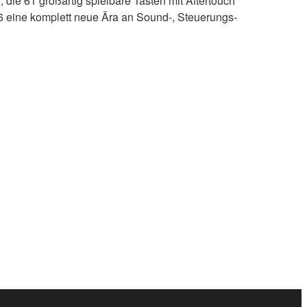
 die 61 großartig spielbare Tasten mit Aftertouch
 eine komplett neue Ära an Sound-, Steuerungs-