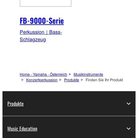
FB-9000-Serie
Perkussion｜Bass-
Schlagzeug
Home - Yamaha - Österreich
Musikinstrumente
Konzertperkussion
Produkte
Finden Sie Ihr Produkt
Produkte
Music Education