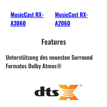
MusicCast RX-
MusicCast RX-
Mus
A3060
A2060
A1
Features
Unterstützung des neuesten Surround
Formates Dolby Atmos®