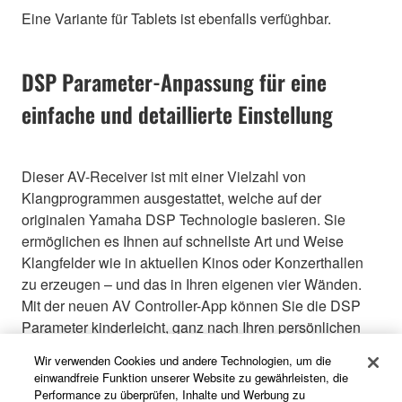
Eine Variante für Tablets ist ebenfalls verfüghbar.
DSP Parameter-Anpassung für eine
einfache und detaillierte Einstellung
Dieser AV-Receiver ist mit einer Vielzahl von
Klangprogrammen ausgestattet, welche auf der
originalen Yamaha DSP Technologie basieren. Sie
ermöglichen es Ihnen auf schnellste Art und Weise
Klangfelder wie in aktuellen Kinos oder Konzerthallen
zu erzeugen – und das in Ihren eigenen vier Wänden.
Mit der neuen AV Controller-App können Sie die DSP
Parameter kinderleicht, ganz nach Ihren persönlichen
Vorlieben in der Musik und im Film, einstellen. Es gibt
Wir verwenden Cookies und andere Technologien, um die
zwei verschiedene Modi: den Basis- und den
einwandfreie Funktion unserer Website zu gewährleisten, die
erweiterten Modus, in denen Sie die verschiedenen
Performance zu überprüfen, Inhalte und Werbung zu