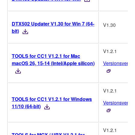
DTX502 Updater V1.30 for Win 7 (64-
V1.30
bit)
V1.2.1
TOOLS for CC1 V1.2.1 for Mac
macOS 26, 15-14 (Intel/Apple silicon)
Versionsverlau
V1.2.1
TOOLS for CC1 V1.2.1 for Windows
Versionsverlau
11/10 (64-bit)
V1.2.1
TOOLS for MGX / URX V1.2.1 for