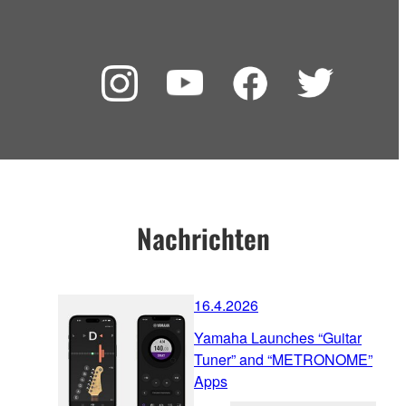
Nachrichten
16.4.2026
Yamaha Launches “Guitar
Tuner” and “METRONOME”
Apps