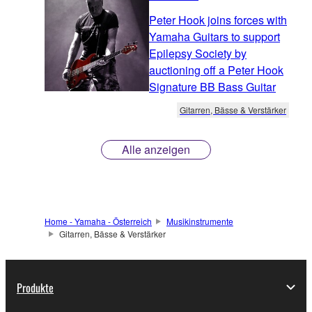
Peter Hook joins forces with
Yamaha Guitars to support
Epilepsy Society by
auctioning off a Peter Hook
Signature BB Bass Guitar
Gitarren, Bässe & Verstärker
Alle anzeigen
Home - Yamaha - Österreich
Musikinstrumente
Gitarren, Bässe & Verstärker
Produkte