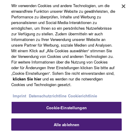
Wir verwenden Cookies und andere Technologien, um die
Produkte und Lösungen
einwandfreie Funktion unserer Website zu gewährleisten, die
Performance zu überprüfen, Inhalte und Werbung zu
personalisieren und Social-Media-Interaktionen zu
ermöglichen, um Ihnen so ein persönliches Nutzerlebnisse
News
zur Verfügung zu stellen. Zudem übermitteln wir auch
Informationen zu Ihrer Verwendung unserer Website an
unsere Partner für Werbung, soziale Medien und Analysen.
Mit einem Klick auf „Alle Cookies auswählen“ stimmen Sie
der Verwendung von Cookies und anderen Technologien zu.
Über Yamaha
Für weitere Informationen über die Nutzung von Cookies
oder für Änderungen Ihrer Einstellungen klicken Sie bitte auf
„Cookie Einstellungen“. Sofern Sie nicht einverstanden sind,
Österreich - German
klicken Sie hier
und es werden nur die notwendigen
Cookies und Technologien gesetzt.
Consumer
Imprint
Datenschutzrichtline
Cookierichtlinie
Cookie-Einstellungen
Kontakt
Nutzungsbedingungen
Datenschutzerklärung
Cookierichtlinie
Sch
Alle ablehnen