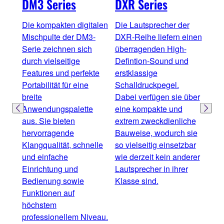
DM3 Series
DXR Series
DXS
Die kompakten digitalen
Die Lautsprecher der
Die 
Mischpulte der DM3-
DXR-Reihe liefern einen
Mode
Serie zeichnen sich
überragenden High-
Hoch
durch vielseitige
Defintion-Sound und
Akti
Features und perfekte
erstklassige
komb
Portabilität für eine
Schalldruckpegel.
inte
breite
Dabei verfügen sie über
DSP-
Anwendungspalette
eine kompakte und
erst
aus. Sie bieten
extrem zweckdienliche
Clas
hervorragende
Bauweise, wodurch sie
Unse
Klangqualität, schnelle
so vielseitig einsetzbar
Dant
und einfache
wie derzeit kein anderer
hoch
Einrichtung und
Lautsprecher in ihrer
Syst
Bedienung sowie
Klasse sind.
digi
Funktionen auf
höchstem
professionellem Niveau.