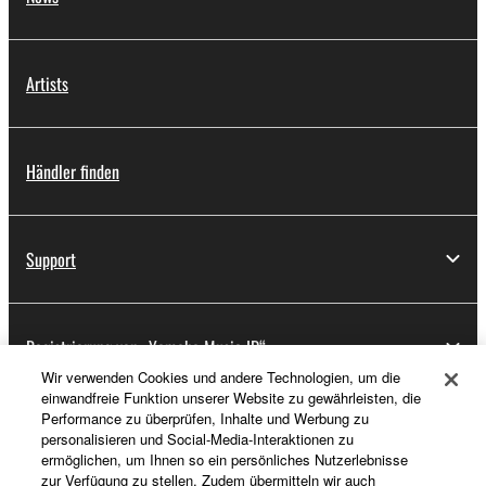
Artists
Händler finden
Support
Registrierung von „Yamaha Music ID“
Wir verwenden Cookies und andere Technologien, um die
einwandfreie Funktion unserer Website zu gewährleisten, die
Performance zu überprüfen, Inhalte und Werbung zu
Über Yamaha
personalisieren und Social-Media-Interaktionen zu
ermöglichen, um Ihnen so ein persönliches Nutzerlebnisse
zur Verfügung zu stellen. Zudem übermitteln wir auch