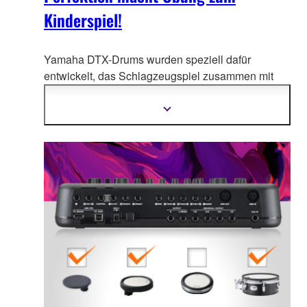
Kinderspiel!
Yamaha DTX-Drums wurden speziell dafür
entwickelt, das Schlagzeugspiel zusammen mit
den s
ich absolut authentisch anfühlenden DTX-
PADs noch angenehmer und intensiver zu
Mehr
Informationen
gestalten.
anzeigen