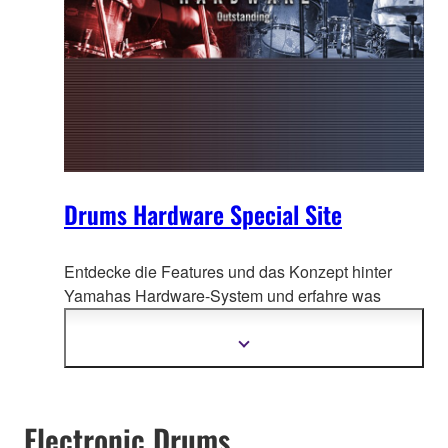
Drums Hardware Special Site
Entdecke die Features und das Konzept hinter
Yamahas Hardware-System un
d erfahre was
Künstler, Backliner und Bühnen Profis dazu zu
sagen haben.
Mehr
Informationen
anzeigen
Electronic Drums