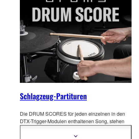
Schlagzeug-Partituren
Die DRUM SCORES für jeden einzelnen in den
DTX-Trigger-Modulen enthaltenen Song, stehen
über die Website
als Download zur Verfügung und
bilden eine wertvolle zusätzliche Lernhilfe für
Mehr