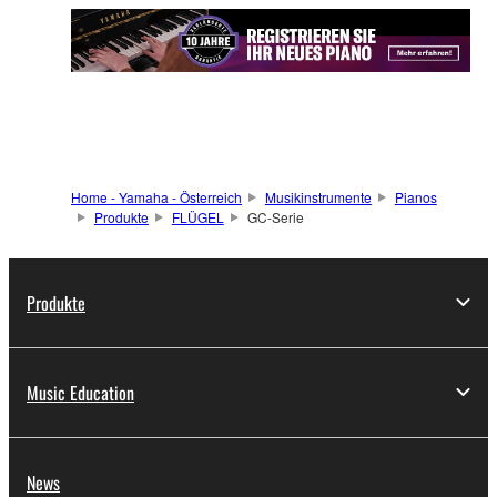
Home - Yamaha - Österreich
Musikinstrumente
Pianos
Produkte
FLÜGEL
GC-Serie
Produkte
Music Education
News