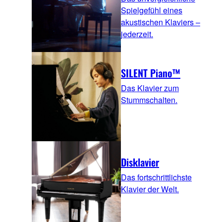
Spielgefühl eines
akustischen Klaviers –
jederzeit.
SILENT Piano™
Das Klavier zum
Stummschalten.
Disklavier
Das fortschrittlichste
Klavier der Welt.