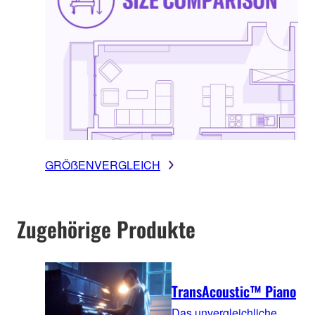
GRÖẞENVERGLEICH
Zugehörige Produkte
TransAcoustic™ Piano
Das unvergleichliche