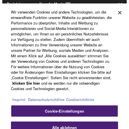
Registrierung von „Yamaha Music ID“
Wir verwenden Cookies und andere Technologien, um die
einwandfreie Funktion unserer Website zu gewährleisten, die
Performance zu überprüfen, Inhalte und Werbung zu
Über Yamaha
personalisieren und Social-Media-Interaktionen zu
ermöglichen, um Ihnen so ein persönliches Nutzerlebnisse
zur Verfügung zu stellen. Zudem übermitteln wir auch
Informationen zu Ihrer Verwendung unserer Website an
Österreich - German
unsere Partner für Werbung, soziale Medien und Analysen.
Mit einem Klick auf „Alle Cookies auswählen“ stimmen Sie
Business
der Verwendung von Cookies und anderen Technologien zu.
Für weitere Informationen über die Nutzung von Cookies
oder für Änderungen Ihrer Einstellungen klicken Sie bitte auf
„Cookie Einstellungen“. Sofern Sie nicht einverstanden sind,
klicken Sie hier
und es werden nur die notwendigen
Cookies und Technologien gesetzt.
Imprint
Datenschutzrichtline
Cookierichtlinie
Cookie-Einstellungen
Kontakt
Nutzungsbedingungen
Datenschutzerklärung
Cookierichtlinie
Impressum
Alle ablehnen