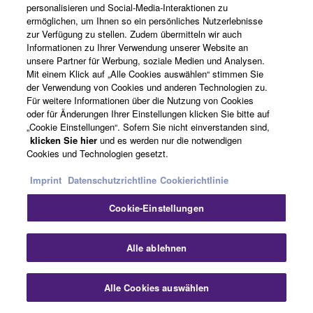
personalisieren und Social-Media-Interaktionen zu
ermöglichen, um Ihnen so ein persönliches Nutzerlebnisse
zur Verfügung zu stellen. Zudem übermitteln wir auch
Informationen zu Ihrer Verwendung unserer Website an
unsere Partner für Werbung, soziale Medien und Analysen.
Mit einem Klick auf „Alle Cookies auswählen“ stimmen Sie
der Verwendung von Cookies und anderen Technologien zu.
Für weitere Informationen über die Nutzung von Cookies
oder für Änderungen Ihrer Einstellungen klicken Sie bitte auf
„Cookie Einstellungen“. Sofern Sie nicht einverstanden sind,
klicken Sie hier
und es werden nur die notwendigen
Einfach zu nutzen, mehrsprachig
Cookies und Technologien gesetzt.
Imprint
Datenschutzrichtline
Cookierichtlinie
Erweiterte grafische Benutzeroberfläche
Cookie-Einstellungen
Das neuste Yamaha Graphical User Interface hat ein
hochauflösendes Display mit klar definiertem Menü und
enthält außerdem eine auswählbare Statusleiste,
Alle ablehnen
welche die Eingangsquelle, die Lautstärke, den DSP
Modus sowie das Audio Format anzeigt. Das GUI
Alle Cookies auswählen
unterstützt acht Sprachen: Englisch, Französisch,