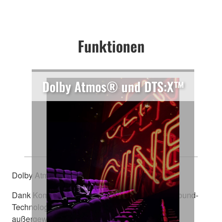
Funktionen
Dolby Atmos® und DTS:X™
Erleben Sie jede Dimension
Dolby Atmos® und DTS:X™
Dank Kompatibilität mit diesen überragenden Sound-
Technologien wird jeder Moment zu einer
außergewöhnlichen Erfahrung. Sie liefern