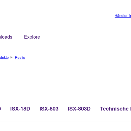
Händler f
loads
Explore
dukte
Restio
0
ISX-18D
ISX-803
ISX-803D
Technische 