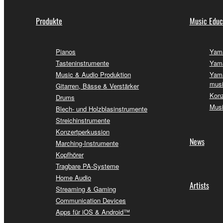
Produkte
Music Educ
Pianos
Yama
Tasteninstrumente
Yama
Music & Audio Produktion
Yama
musi
Gitarren, Bässe & Verstärker
Konz
Drums
Musi
Blech- und Holzblasinstrumente
Streichinstrumente
Konzertperkussion
News
Marching-Instrumente
Kopfhörer
Tragbare PA-Systeme
Home Audio
Artists
Streaming & Gaming
Communication Devices
Apps für iOS & Android™