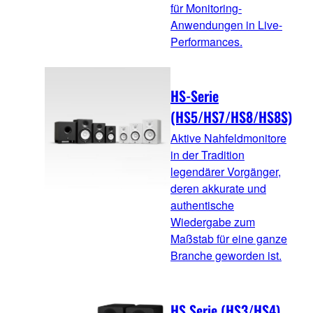
für Monitoring-
Anwendungen in Live-
Performances.
HS-Serie
(HS5/HS7/HS8/HS8S)
Aktive Nahfeldmonitore
in der Tradition
legendärer Vorgänger,
deren akkurate und
authentische
Wiedergabe zum
Maßstab für eine ganze
Branche geworden ist.
HS Serie (HS3/HS4)