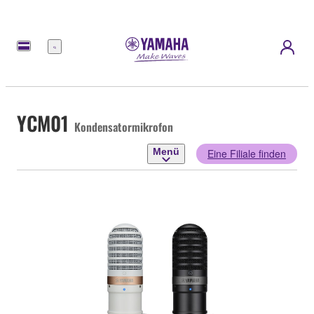
Menü
YCM01
Kondensatormikrofon
Menü
Eine Filiale finden