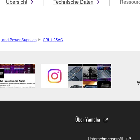
Übersicht
Technische Daten
Ressour
s, and Power Supplies
CBL-L25AC
Über Yamaha
Unternehmensprofil