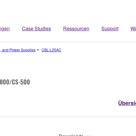
ngen
Case Studies
Ressourcen
Support
W
s, and Power Supplies
CBL-L25AC
-800/CS-500
Übersi