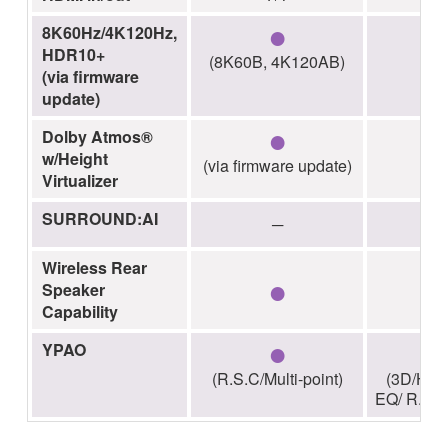
●
8K60Hz/4K120Hz,
HDR10+
(8K60B, 4K120AB)
(via firmware
update)
●
Dolby Atmos®
w/Height
(via firmware update)
Virtualizer
SURROUND:AI
─
Wireless Rear
●
Speaker
Capability
●
YPAO
(R.S.C/Multi-point)
(3D/High
EQ/ R.S.C/