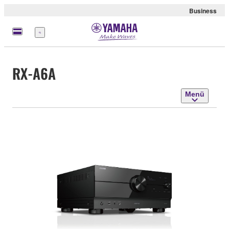
Business
Menü
RX-A6A
Menü