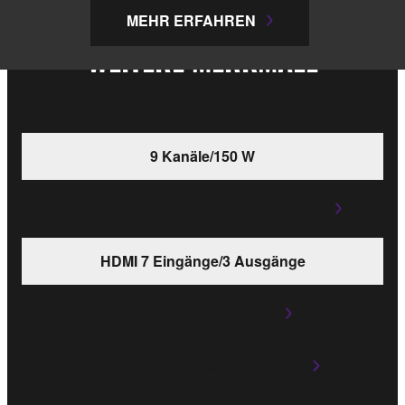
MEHR ERFAHREN
WEITERE MERKMALE
9 Kanäle/150 W
11-Kanal-Vorverstärker-Ausgang
HDMI 7 Eingänge/3 Ausgänge
CINEMA DSP HD3
Dolby Atmos®-kompatibel