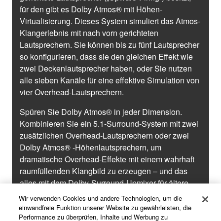
für den gibt es Dolby Atmos® mit Höhen-
Virtualisierung. Dieses System simuliert das Atmos-
Klangerlebnis mit nach vorn gerichteten
Lautsprechern. Sie können bis zu fünf Lautsprecher
so konfigurieren, dass sie den gleichen Effekt wie
zwei Deckenlautsprecher haben, oder Sie nutzen
alle sieben Kanäle für eine effektive Simulation von
vier Overhead-Lautsprechern.
Spüren Sie Dolby Atmos® in jeder Dimension.
Kombinieren Sie ein 5.1-Surround-System mit zwei
zusätzlichen Overhead-Lautsprechern oder zwei
Dolby Atmos® -Höhenlautsprechern, um
dramatische Overhead-Effekte mit einem wahrhaft
raumfüllenden Klangbild zu erzeugen – und das
alles mit dem Dolby-Surround-Upmixer für ältere
Inhalte.
Wir verwenden Cookies und andere Technologien, um die
einwandfreie Funktion unserer Website zu gewährleisten, die
Performance zu überprüfen, Inhalte und Werbung zu