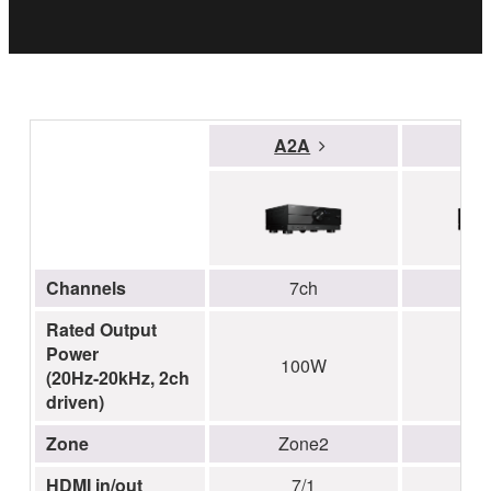
A2A
A
Channels
7ch
Rated Output
Power
100W
1
(20Hz-20kHz, 2ch
driven)
Zone
Zone2
Z
HDMI in/out
7/1