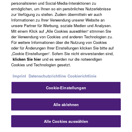
personalisieren und Social-Media-Interaktionen zu
ermöglichen, um Ihnen so ein persönliches Nutzerlebnisse
zur Verfügung zu stellen. Zudem übermitteln wir auch
Informationen zu Ihrer Verwendung unserer Website an
unsere Partner für Werbung, soziale Medien und Analysen.
Mit einem Klick auf „Alle Cookies auswählen“ stimmen Sie
der Verwendung von Cookies und anderen Technologien zu.
Für weitere Informationen über die Nutzung von Cookies
oder für Änderungen Ihrer Einstellungen klicken Sie bitte auf
„Cookie Einstellungen“. Sofern Sie nicht einverstanden sind,
klicken Sie hier
und es werden nur die notwendigen
Cookies und Technologien gesetzt.
Imprint
Datenschutzrichtline
Cookierichtlinie
DTS:X®
Cookie-Einstellungen
Die immersive Audioformatierung DTS:X bildet den
Sch
Klang dort ab, wo er im Raum natürlich auftreten
Alle ablehnen
würde und erzeugt damit ein lebensechtes,
mehrdimensionales Klangerlebnis. Mit der
Alle Cookies auswählen
Kontakt
Downloads
integrierten räumlichen Remapping-Engine von
DTS Neural:X™ tauchen Sie ein in Ihre