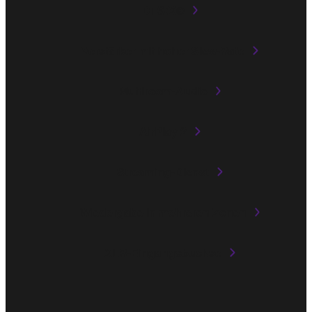
DTS:X®
Verstärker mit hoher Slew-Rate
Multiroom-Audio
AirPlay 2
Streaming-Dienst
Wiedergabe in mehreren Zonen
XLR-Eingangsbuchse