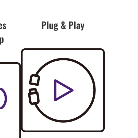
es
Plug & Play
p