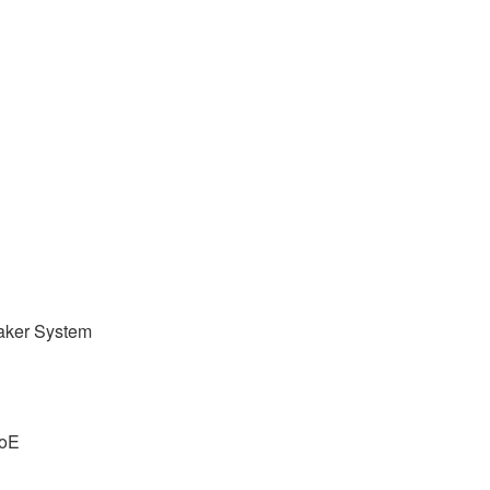
aker System
PoE