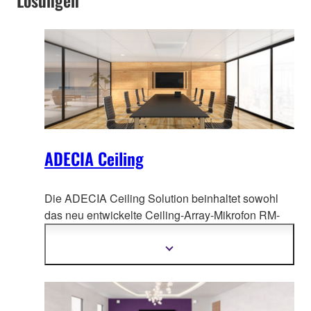
Lösungen
ADECIA Ceiling
Die ADECIA Ceiling Solution beinhaltet sowohl
das neu entwickelte Ceiling-Array-Mikrofon RM-
CG und den ne
uen Konferenzprozessor RM-CR
als auch einen bewährten PoE-Netzwerk-Switch
Mehr
Informationen
und Dante-PoE-Aktivlautsprecher.
anzeigen