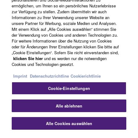
ermöglichen, um Ihnen so ein persönliches Nutzerlebnisse
zur Verfügung zu stellen. Zudem übermitteln wir auch
Informationen zu Ihrer Verwendung unserer Website an
News
unsere Partner für Werbung, soziale Medien und Analysen.
Mit einem Klick auf „Alle Cookies auswählen“ stimmen Sie
der Verwendung von Cookies und anderen Technologien zu.
Für weitere Informationen über die Nutzung von Cookies
Über Yamaha
oder für Änderungen Ihrer Einstellungen klicken Sie bitte auf
„Cookie Einstellungen“. Sofern Sie nicht einverstanden sind,
klicken Sie hier
und es werden nur die notwendigen
Cookies und Technologien gesetzt.
Österreich - German
Imprint
Datenschutzrichtline
Cookierichtlinie
Consumer
Cookie-Einstellungen
Sch
Kontakt
Nutzungsbedingungen
Alle ablehnen
Datenschutzerklärung
Cookierichtlinie
Alle Cookies auswählen
Kontakt
Downloads
© Yamaha Corporation.