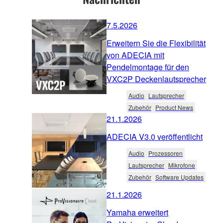
7.5.2026
Erweitern Sie die Flexibilität
von ADECIA mit
Pendelmontage für den
VXC2P Deckenlautsprecher
Audio
Lautsprecher
Zubehör
Product News
21.1.2026
ADECIA V3.0 veröffentlicht
Audio
Prozessoren
Lautsprecher
Mikrofone
Zubehör
Software Updates
21.1.2026
Yamaha erweitert