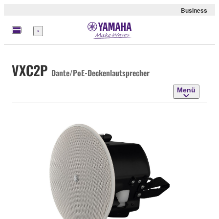
Business
Menü
VXC2P
Dante/PoE-Deckenlautsprecher
Menü