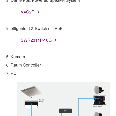
3. Dante PoE Powered Speaker System
VXC2P
Intelligenter L2-Switch mit PoE
SWR2311P-10G
5. Kamera
6. Raum Controller
7. PC