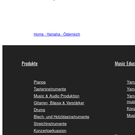
Home - Yamaha - Österreich
Produkte
Music Educ
Pianos
Yama
Tasteninstrumente
Yama
Music & Audio Produktion
Yama
musi
Gitarren, Bässe & Verstärker
Konz
Drums
Musi
Blech- und Holzblasinstrumente
Streichinstrumente
Konzertperkussion