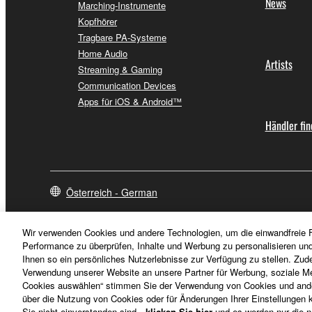
News
Marching-Instrumente
Kopfhörer
Tragbare PA-Systeme
Home Audio
Artists
Streaming & Gaming
Communication Devices
Apps für iOS & Android™
Händler fi
Österreich - German
Wir verwenden Cookies und andere Technologien, um die einwandfreie F
Performance zu überprüfen, Inhalte und Werbung zu personalisieren un
Ihnen so ein persönliches Nutzerlebnisse zur Verfügung zu stellen. Zud
Verwendung unserer Website an unsere Partner für Werbung, soziale Me
Cookies auswählen“ stimmen Sie der Verwendung von Cookies und ander
über die Nutzung von Cookies oder für Änderungen Ihrer Einstellungen kl
Sie nicht einverstanden sind,
klicken Sie hier
und es werden nur die n