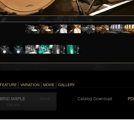
FEATURE
VARIATION
MOVIE
GALLERY
YBRID MAPLE
More
Catalog Download
PD
Details