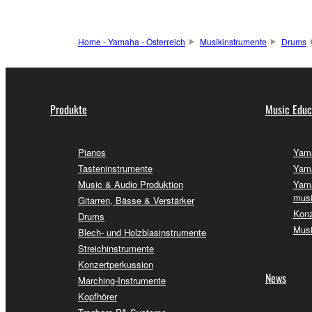
Home - Yamaha - Österreich
Musikinstrumente
Drums
Produkte
Music Educ
Pianos
Yama
Tasteninstrumente
Yama
Music & Audio Produktion
Yama
musi
Gitarren, Bässe & Verstärker
Konz
Drums
Musi
Blech- und Holzblasinstrumente
Streichinstrumente
Konzertperkussion
News
Marching-Instrumente
Kopfhörer