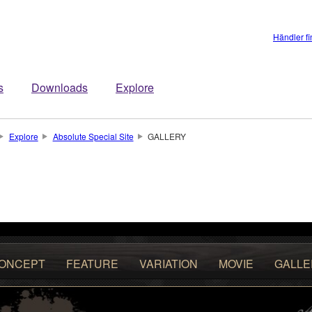
Händler f
s
Downloads
Explore
Explore
Absolute Special Site
GALLERY
ONCEPT
FEATURE
VARIATION
MOVIE
GALLE