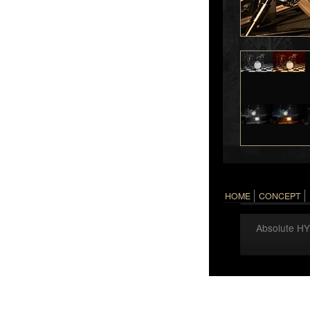
HOME
CONCEPT
Absolute H