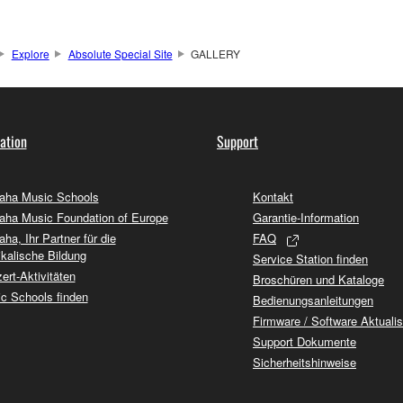
Explore
Absolute Special Site
GALLERY
ation
Support
ha Music Schools
Kontakt
ha Music Foundation of Europe
Garantie-Information
ha, Ihr Partner für die
FAQ
kalische Bildung
Service Station finden
ert-Aktivitäten
Broschüren und Kataloge
c Schools finden
Bedienungsanleitungen
Firmware / Software Aktuali
Support Dokumente
Sicherheitshinweise