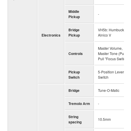
Middle
-
Pickup
Bridge
VH5b: Humbucker /
Electronics
Pickup
Alnico V
Master Volume,
Controls
Master Tone (Push-
Pull "Focus Switch")
Pickup
5-Position Lever
Switch
Switch
Bridge
Tune-O-Matic
Tremolo Arm
-
String
10.5mm
spacing