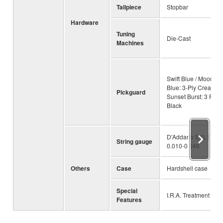
Tailpiece
Stopbar
Hardware
Tuning
Die-Cast
Machines
Swift Blue / Moonligh
Blue: 3-Ply Cream,
Pickguard
Sunset Burst: 3 Ply
Black
D'Addario EXL110 /
String gauge
0.010-0.046
Others
Case
Hardshell case
Special
I.R.A. Treatment
Features