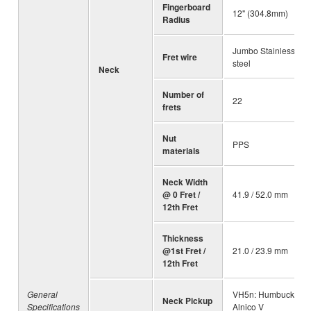
Fingerboard
12" (304.8mm)
Radius
Jumbo Stainless
Fret wire
steel
Neck
Number of
22
frets
Nut
PPS
materials
Neck Width
@ 0 Fret /
41.9 / 52.0 mm
12th Fret
Thickness
@1st Fret /
21.0 / 23.9 mm
12th Fret
General
VH5n: Humbucker /
Neck Pickup
Specifications
Alnico V