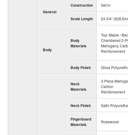
Construction
Set-in
General
Scale Length
24-3/4” (628.6mm)
Top: Maple / Back:
Body
Chambered 2-Piece
Materials
Mahogany, Carbon
Body
Reinforcement
Body Finish
Gloss Polyurethane
3-Piece Mahogany,
Neck
Carbon
Materials
Reinforcement
Neck Finish
Satin Polyurethane
Fingerboard
Rosewood
Materials