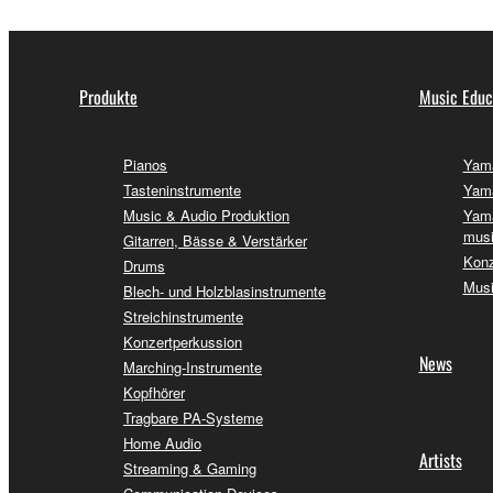
Produkte
Music Educ
Pianos
Yama
Tasteninstrumente
Yama
Music & Audio Produktion
Yama
musi
Gitarren, Bässe & Verstärker
Konz
Drums
Musi
Blech- und Holzblasinstrumente
Streichinstrumente
Konzertperkussion
News
Marching-Instrumente
Kopfhörer
Tragbare PA-Systeme
Home Audio
Artists
Streaming & Gaming