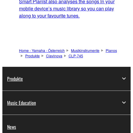
Smart Pianist also analyses the songs in your
mobile device’s music library so you can play
along to your favourite tunes.
Home - Yamaha - Österreich
Musikinstrumente
Pianos
Produkte
Clavinova
CLP-745
Produkte
Music Education
News