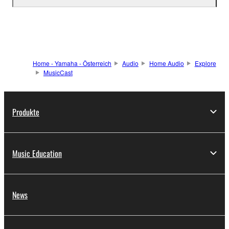
Home - Yamaha - Österreich
Audio
Home Audio
Explore
MusicCast
Produkte
Music Education
News