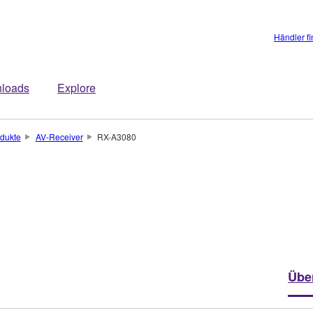
Händler f
loads
Explore
dukte
AV-Receiver
RX-A3080
Übe