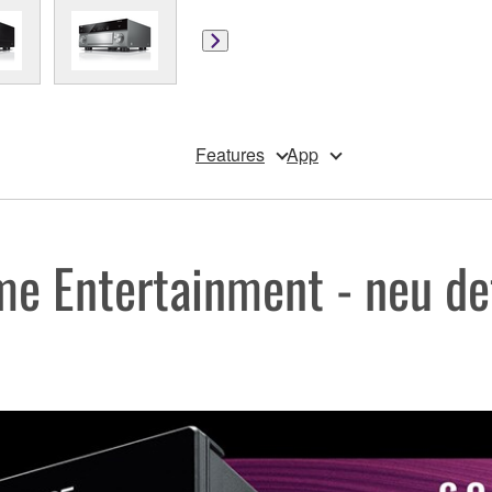
Features
App
e Entertainment - neu def