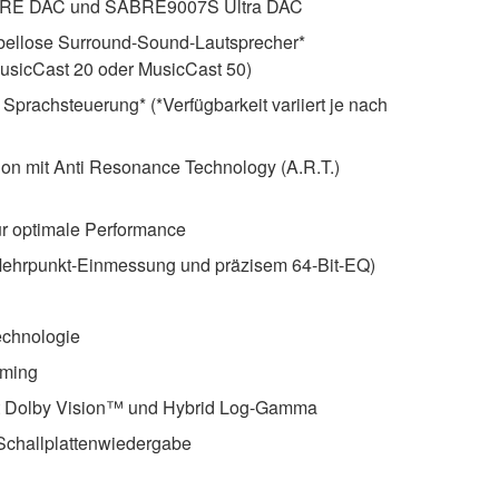
E DAC und SABRE9007S Ultra DAC
ellose Surround-Sound-Lautsprecher*
usicCast 20 oder MusicCast 50)
 Sprachsteuerung* (*Verfügbarkeit variiert je nach
ion mit Anti Resonance Technology (A.R.T.)
ür optimale Performance
Mehrpunkt-Einmessung und präzisem 64-Bit-EQ)
echnologie
aming
mit Dolby Vision™ und Hybrid Log-Gamma
Schallplattenwiedergabe