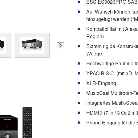
ESS ES9026PRO SABR
Auf Wunsch können kab
hinzugefügt werden (*M
Kompatibilität mit Alexa
Region)
Extrem rigide Konstrukt
Wedge
Hochwertige Bauteile f
YPAO R.S.C. (mit 3D, 
XLR-Eingang
MusicCast Multiroom-T
Integriertes Musik-Stre
HDMI® (7 In / 3 Out) 
Phono Eingang für die 