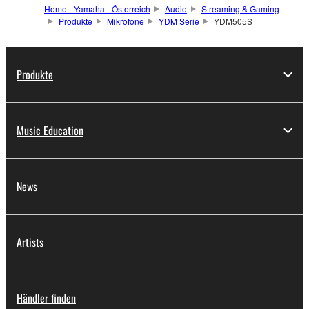
Home - Yamaha - Österreich
Audio
Streaming & Gaming
Produkte
Mikrofone
YDM Serie
YDM505S
Produkte
Music Education
News
Artists
Händler finden