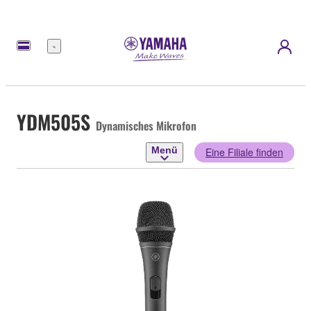
Menü
YDM505S
Dynamisches Mikrofon
Menü
Eine Filiale finden