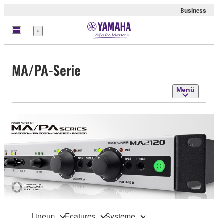
Business
Menü
MA/PA-Serie
Menü
Lineup
Features
Systeme