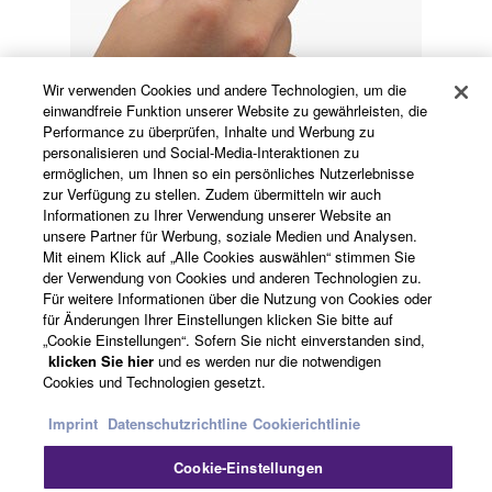
Wir verwenden Cookies und andere Technologien, um die
einwandfreie Funktion unserer Website zu gewährleisten, die
Performance zu überprüfen, Inhalte und Werbung zu
personalisieren und Social-Media-Interaktionen zu
Yamaha DSP Funktionen für verbesserten
ermöglichen, um Ihnen so ein persönliches Nutzerlebnisse
zur Verfügung zu stellen. Zudem übermitteln wir auch
Musik- und Mikrofoneinsatz
Informationen zu Ihrer Verwendung unserer Website an
unsere Partner für Werbung, soziale Medien und Analysen.
Mit einem Klick auf „Alle Cookies auswählen“ stimmen Sie
der Verwendung von Cookies und anderen Technologien zu.
Der kompakte, aber leistungsstarke MA2030, der durch
Für weitere Informationen über die Nutzung von Cookies oder
für Änderungen Ihrer Einstellungen klicken Sie bitte auf
ein robustes Metallchassis geschützt wird, resultiert aus
„Cookie Einstellungen“. Sofern Sie nicht einverstanden sind,
jahrelanger Erfahrung im professionellen Audiobereich.
klicken Sie hier
und es werden nur die notwendigen
3 Stereo- und 2 Mikrofoneingänge (XLR combo jack und
Cookies und Technologien gesetzt.
Euroblock) bieten vielfältige Anschlussmöglichkeiten für
Imprint
Datenschutzrichtline
Cookierichtlinie
kleinere Installationen. Eine weitere Funktion, die zu der
hochklassigen Musik- und ausgezeichneten
Cookie-Einstellungen
Mikrofonwiedergabe beiträgt, ist ein Feedback-