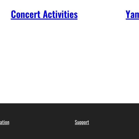
Concert Activities
Yam
ation
Support