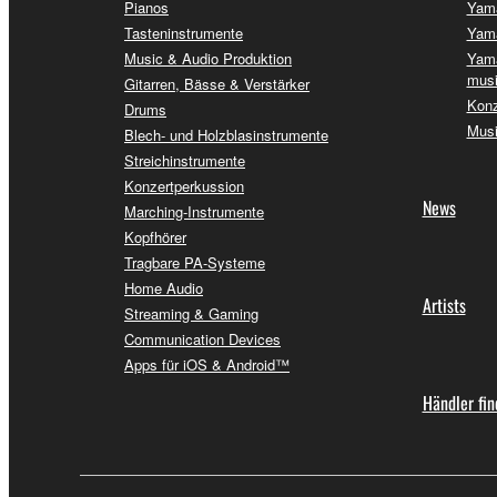
Pianos
Yama
Tasteninstrumente
Yama
Music & Audio Produktion
Yama
musi
Gitarren, Bässe & Verstärker
Konz
Drums
Musi
Blech- und Holzblasinstrumente
Streichinstrumente
Konzertperkussion
News
Marching-Instrumente
Kopfhörer
Tragbare PA-Systeme
Home Audio
Artists
Streaming & Gaming
Communication Devices
Apps für iOS & Android™
Händler fi