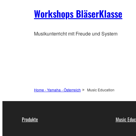
Workshops BläserKlasse
Musikunterricht mit Freude und System
Home - Yamaha - Österreich
Music Education
Produkte
Music Educ