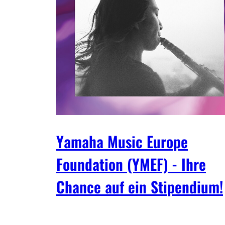
Yamaha Music Europe
Foundation (YMEF) - Ihre
Chance auf ein Stipendium!