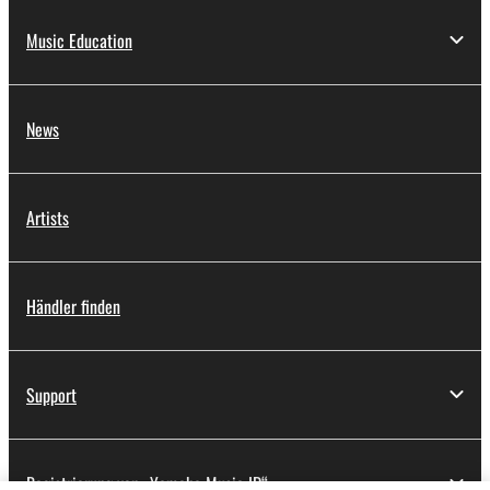
hier trifft Innovation auf
Music Education
Inspiration! Das
Instrument unterstützt
jetzt auch Bluetooth®
News
Audio.
Artists
Händler finden
Support
Registrierung von „Yamaha Music ID“