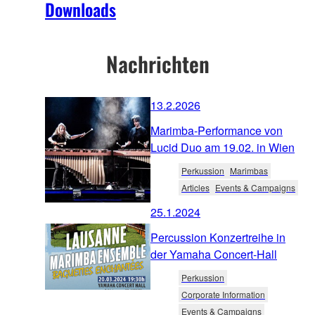
Downloads
Nachrichten
13.2.2026
Marimba-Performance von
Lucid Duo am 19.02. in Wien
Perkussion
Marimbas
Articles
Events & Campaigns
25.1.2024
Percussion Konzertreihe in
der Yamaha Concert-Hall
Perkussion
Corporate Information
Events & Campaigns