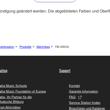
ündigung geändert werden. Die abgebildeten Farben und Oberf
perkussion
Produkte
Marimbas
YM-4900A
ation
Support
ha Music Schools
Kontakt
ha Music Foundation of Europe
Garantie-Information
ha, Ihr Partner für die
FAQ
kalische Bildung
Service Station finden
ert-Aktivitäten
Broschüren und Kataloge