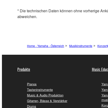
* Die technischen Daten können ohne vorherige Ank
abweichen.
Home - Yamaha - Österreich
Musikinstrumente
Konzert
Produkte
Music Educ
Pianos
Yama
Tasteninstrumente
Yama
Music & Audio Produktion
Yama
musi
Gitarren, Bässe & Verstärker
Konz
Drums