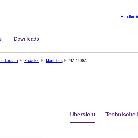
Händler f
s
Downloads
perkussion
Produkte
Marimbas
YM-4900A
Übersicht
Technische 