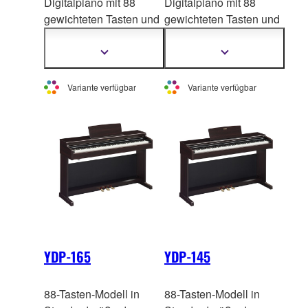
Digitalpiano mit 88
Digitalpiano mit 88
gewichteten Tasten und
gewichteten Tasten und
authentischem
authentischem
Klavierkl
ang.
Klavierkl
ang.
Mehr
Mehr
Informationen
Informationen
Klassisches Design,
Klassisches Design,
anzeigen
anzeigen
ideal für Anfänger und
ideal für Anfänger und
Variante verfügbar
Variante verfügbar
zum Üben zu Hause.
zum Üben zu Hause.
YDP-165
YDP-145
88-Tasten-Modell in
88-Tasten-Modell in