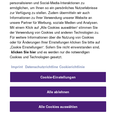
Die Yamaha Chord Tracker App für iPhone und iPad
personalisieren und Social-Media-Interaktionen zu
unterstützt Sie beim Üben und Performen durch Filtern
ermöglichen, um Ihnen so ein persönliches Nutzerlebnisse
der Akkordfolge eines Audio Songs von ihrem Device.
zur Verfügung zu stellen. Zudem übermitteln wir auch
Informationen zu Ihrer Verwendung unserer Website an
unsere Partner für Werbung, soziale Medien und Analysen.
* Diese Funktion steht nur bei gekauften Songs zur
Mit einem Klick auf „Alle Cookies auswählen“ stimmen Sie
Verfügung. Bei Streaming-Diensten funktioniert sie nicht.
der Verwendung von Cookies und anderen Technologien zu.
Für weitere Informationen über die Nutzung von Cookies
oder für Änderungen Ihrer Einstellungen klicken Sie bitte auf
„Cookie Einstellungen“. Sofern Sie nicht einverstanden sind,
klicken Sie hier
und es werden nur die notwendigen
Cookies und Technologien gesetzt.
Imprint
Datenschutzrichtline
Cookierichtlinie
Cookie-Einstellungen
Alle ablehnen
Schließen Sie ein Mikrofon an für
Alle Cookies auswählen
Karaoke oder einfach um beim Spielen