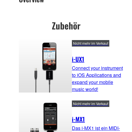
Zubehör
Nicht mehr im Verkauf
i-UX1
Connect your instrument
to iOS Applications and
expand your mobile
music world!
Nicht mehr im Verkauf
i-MX1
Das i-MX1 ist ein MIDI-