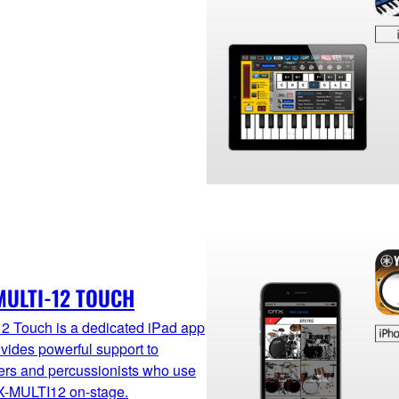
MULTI-12 TOUCH
 Touch is a dedicated iPad app
ovides powerful support to
rs and percussionists who use
X-MULTI12 on-stage.