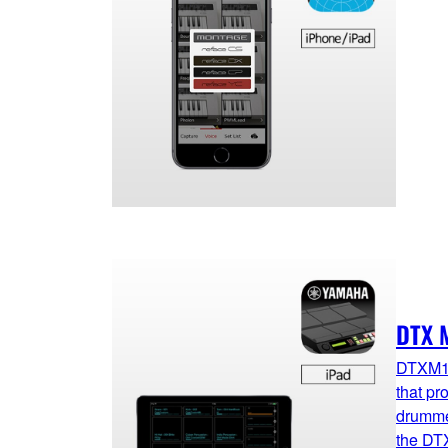
DTX 
DTXM12
that pr
drumme
the DT