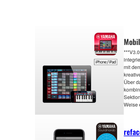
Mobi
***V3.0
integri
mit dem
kreativ
Über d
kombini
Sektion
Weise 
refa