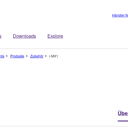
Händler f
s
Downloads
Explore
rds
Produkte
Zubehör
i-MX1
Übe