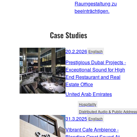
Raumgestaltung zu
beeinträchtigen.
Case Studies
20.2.2026
Englisch
Prestigious Dubai Projects -
Exceptional Sound for High
End Restaurant and Real
Estate Office
United Arab Emirates
Hospitality
Distributed Audio & Public Address
31.3.2025
Englisch
Vibrant Cafe Ambience -
Blending Great Sound At