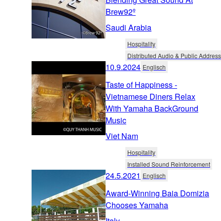
Brew92º
Saudi Arabia
Hospitality
Distributed Audio & Public Address
10.9.2024
Englisch
Taste of Happiness -
Vietnamese Diners Relax
With Yamaha BackGround
Music
Viet Nam
Hospitality
Installed Sound Reinforcement
24.5.2021
Englisch
Award-Winning Baia Domizia
Chooses Yamaha
Italy