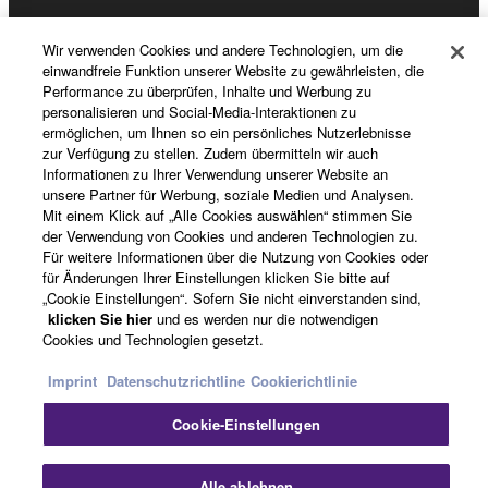
Wir verwenden Cookies und andere Technologien, um die
News
einwandfreie Funktion unserer Website zu gewährleisten, die
Performance zu überprüfen, Inhalte und Werbung zu
personalisieren und Social-Media-Interaktionen zu
ermöglichen, um Ihnen so ein persönliches Nutzerlebnisse
zur Verfügung zu stellen. Zudem übermitteln wir auch
Über Yamaha
Informationen zu Ihrer Verwendung unserer Website an
unsere Partner für Werbung, soziale Medien und Analysen.
Mit einem Klick auf „Alle Cookies auswählen“ stimmen Sie
der Verwendung von Cookies und anderen Technologien zu.
Österreich - German
Für weitere Informationen über die Nutzung von Cookies oder
für Änderungen Ihrer Einstellungen klicken Sie bitte auf
Consumer
„Cookie Einstellungen“. Sofern Sie nicht einverstanden sind,
klicken Sie hier
und es werden nur die notwendigen
Cookies und Technologien gesetzt.
Kontakt
Nutzungsbedingungen
Imprint
Datenschutzrichtline
Cookierichtlinie
Datenschutzerklärung
Cookierichtlinie
Cookie-Einstellungen
© Yamaha Corporation.
Sc
Alle ablehnen