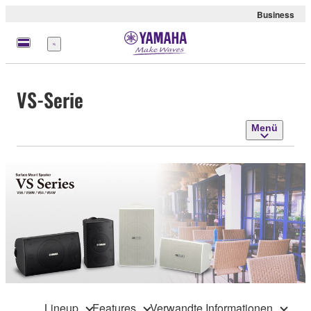
Business
Menü
VS-Serie
Menü
Lineup
Features
Verwandte Informationen