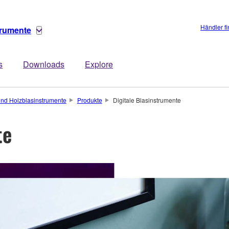
Händler f
trumente
s
Downloads
Explore
und Holzblasinstrumente
Produkte
Digitale Blasinstrumente
te