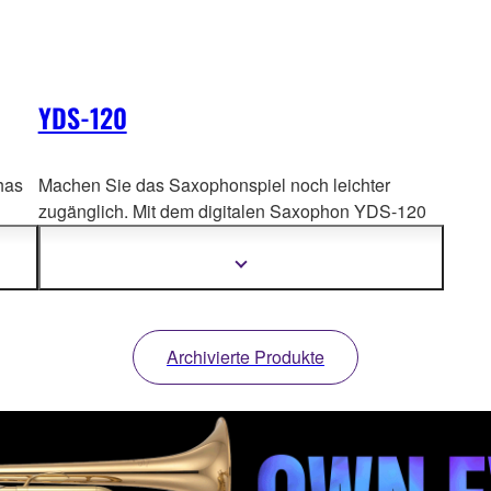
YDS-120
has
Machen Sie das Saxophonspiel noch leichter
zugänglich. Mit dem digitalen Saxophon YDS-120
us
gibt es keine Einschränkungen mehr, wo und
wann
t mit
Sie spielen können, und es bietet die gleiche
Mehr
Informationen
Klangvielfalt, die tiefen Töne und die zarten Höhen
anzeigen
wie ein akustisches Instrument.
Archivierte Produkte