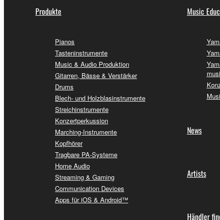
Produkte
Music Educ
Pianos
Yama
Tasteninstrumente
Yama
Music & Audio Produktion
Yama
musi
Gitarren, Bässe & Verstärker
Konz
Drums
Musi
Blech- und Holzblasinstrumente
Streichinstrumente
Konzertperkussion
News
Marching-Instrumente
Kopfhörer
Tragbare PA-Systeme
Home Audio
Artists
Streaming & Gaming
Communication Devices
Apps für iOS & Android™
Händler fi