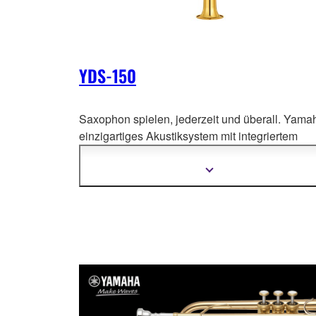
YDS-150
Saxophon spielen, jederzeit und überall. Yama
einzigartiges Akustiksystem mit integriertem
Messing-Schallbecher bietet Ihnen
das Beste a
beiden Welten - digitalen Klang in hoher Qualitä
Mehr
Informationen
der vollen Ausdruckskraft eines akustischen
anzeigen
Blasinstruments.