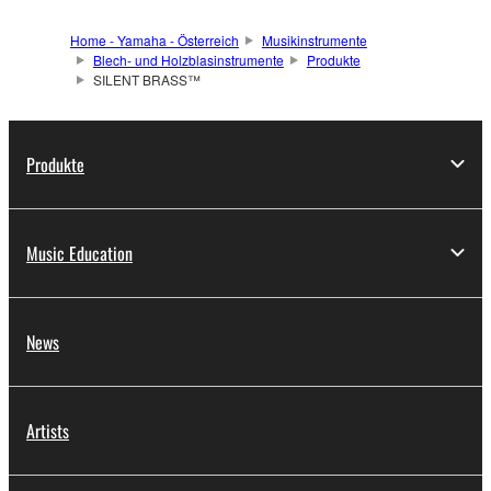
Home - Yamaha - Österreich
Musikinstrumente
Blech- und Holzblasinstrumente
Produkte
SILENT BRASS™
Produkte
Music Education
News
Artists