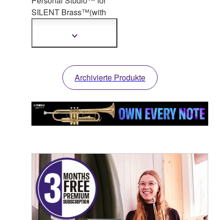
Personal Studio™ for
SILENT Brass
™(with
Brass Resonance
Modeling™)
Mehr
Informationen
anzeigen
Archivierte Produkte