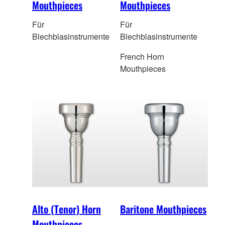
Mouthpieces
Mouthpieces
Für
Für
Blechblasinstrumente
Blechblasinstrumente
French Horn
Mouthpieces
Alto (Tenor) Horn
Baritone Mouthpieces
Mouthpieces