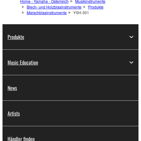
Home - Yamaha - Österreich
Musikinstrumente
Blech- und Holzblasinstrumente
Produkte
Marschblasinstrumente
YSH-301
Produkte
Music Education
News
Artists
Händler finden